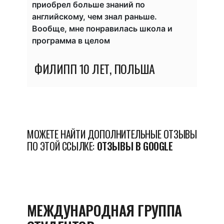
 были
приобрел больше знаний по
истор
наших
английскому, чем знал раньше.
узнал
Вообще, мне понравилась школа и
наде
программа в целом
Quest
ехать
учит
ФИЛИПП
10 ЛЕТ, ПОЛЬША
встре
стран 
МА
МОЖЕТЕ НАЙТИ ДОПОЛНИТЕЛЬНЫЕ ОТЗЫВЫ
ПО ЭТОЙ ССЫЛКЕ:
ОТЗЫВЫ В GOOGLE
МЕЖДУНАРОДНАЯ ГРУППА